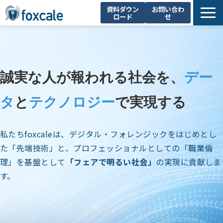
資料ダウン
お問い合わ
ロード
せ
About Us
製品一覧
不正調査支援
誠実な人が報われる社会を、
デー
お知らせ
タ
と
テクノロジー
で実現する
セミナー・イベント
コラム
私たちfoxcaleは、デジタル・フォレンジックをはじめとし
採用情報
た「先端技術」と、プロフェッショナルとしての「職業倫
理」を基盤として
「フェアで明るい社会」
の実現に貢献しま
す。