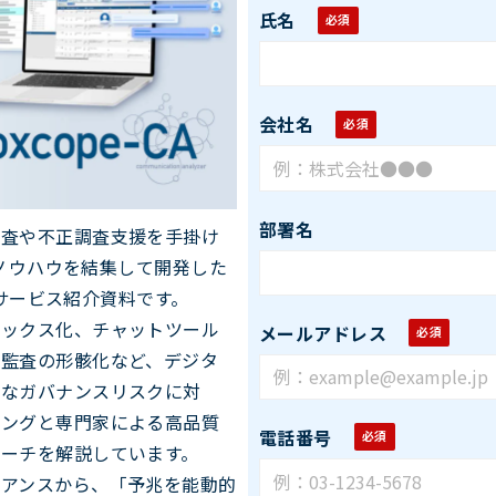
氏名
会社名
部署名
調査や不正調査支援を手掛け
査ノウハウを結集して開発した
」のサービス紹介資料です。
ボックス化、チャットツール
メールアドレス
ル監査の形骸化など、デジタ
たなガバナンスリスクに対
ニングと専門家による高品質
電話番号
ーチを解説しています。
イアンスから、「予兆を能動的