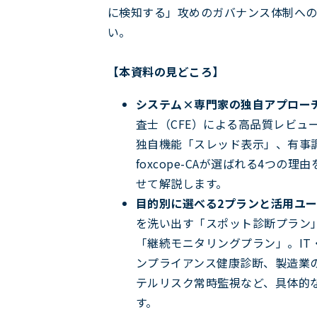
に検知する」攻めのガバナンス体制へ
い。
【本資料の見どころ】
システム×専門家の独自アプローチ
査士（CFE）による高品質レビュ
独自機能「スレッド表示」、有事
foxcope-CAが選ばれる4つの
せて解説します。
目的別に選べる2プランと活用ユー
を洗い出す「スポット診断プラン
「継続モニタリングプラン」。IT
ンプライアンス健康診断、製造業
テルリスク常時監視など、具体的
す。