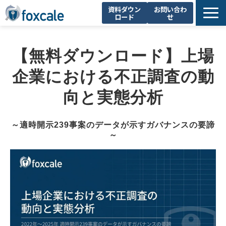
資料ダウン
お問い合わ
ロード
せ
About Us
【無料ダウンロード】上場
製品一覧
不正調査支援
企業における不正調査の動
お知らせ
向と実態分析
セミナー・イベント
～適時開示239事案のデータが示すガバナンスの要諦
コラム
～
採用情報