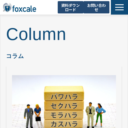
資料ダウン
お問い合わ
ロード
せ
About Us
Column
製品一覧
不正調査支援
お知らせ
コラム
セミナー・イベント
コラム
採用情報