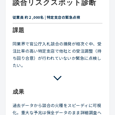
談合リスクスポット診断
従業員 約２,000名 | 特定支店の緊急点検
課題
同業界で官公庁入札談合の摘発が相次ぐ中、受
注比率の高い特定支店で他社との受注調整（持
ち回り合意）が行われていないか緊急に点検し
たい。
成果
過去データから談合の火種をスピーディに可視
化。重大な予兆は保全データのまま詳細調査へ