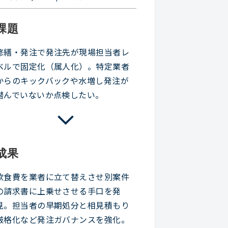
課題
修繕・発注で発注先が現場担当者レ
ベルで固定化（属人化）。特定業者
からのキックバックや水増し発注が
潜んでいないか点検したい。
成果
飲食費を業者に立て替えさせ別案件
の請求書に上乗せさせる手口を発
見。担当者の早期処分と相見積もり
厳格化など発注ガバナンスを強化。