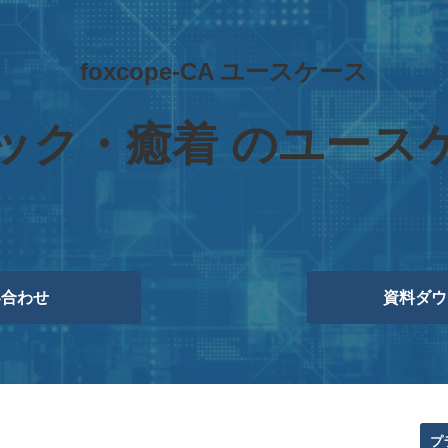
foxcope-CA ユースケース
ック・癒着 のユース
い合わせ
資料ダウ
プ